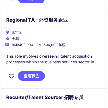
developing strategies to meet hiring goals and
managing end-to-end recruitment processes.
Regional TA - 外资服务企业
长宁区
全职
RMB400,000 - RMB500,000 年薪
This role involves overseeing talent acquisition
processes within the business services sector in
Shanghai. The ideal candidate will ensure the
effective hiring of facility manager, real estate
查看职位
assets mgt, operation management ect who
knowing running campus very well.
Recuiter/Talent Sourcer 招聘专员