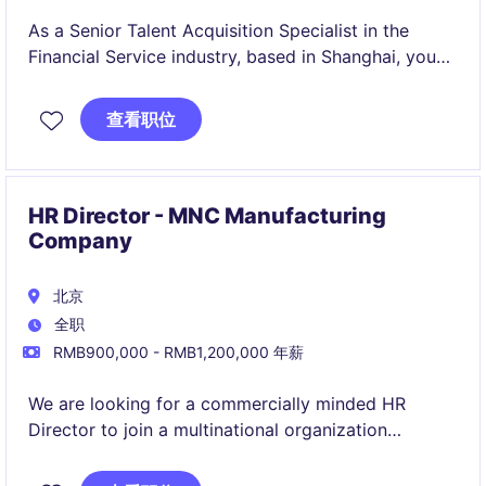
As a Senior Talent Acquisition Specialist in the
Financial Service industry, based in Shanghai, you
will lead recruitment efforts and support the
organisation's talent strategy. This role requires
查看职位
expertise in sourcing and hiring talent for a growing
and varied sector.
HR Director - MNC Manufacturing
Company
北京
全职
RMB900,000 - RMB1,200,000 年薪
We are looking for a commercially minded HR
Director to join a multinational organization
undergoing an exciting transformation journey.