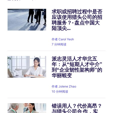
求职或招聘过程中是否
应该使用猎头公司的招
Pagination
聘服务？- 盘点中国大
陆顶尖...
作者
Carol Yeoh
7 分钟阅读
派志灵活人才华北五
年：从“短期人才中介”
到“企业韧性架构师”的
华丽蜕变
作者
Jolene Zhao
10 分钟阅读
错误用人？代价高昂？
与猎头公司合 作，实