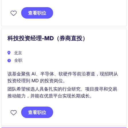
负责战略性新兴产业领域股权投资项目的挖掘、研究、
执行及投后管理工作，覆盖项目全生命周期。
查看职位
重点关注电子信息、智能制造、商业航天、人工智能、
新材料等方向，参与行业研究、项目投资决策及退出管
理。
科技投资经理-MD（券商直投）
北京
全职
该基金聚焦 AI、半导体、软硬件等前沿赛道，现招聘从
投资经理到 MD 的投资岗位。
团队希望候选人具备扎实的行业研究、项目搜寻和交易
推动能力，并能在优质平台实现长期成长。
查看职位