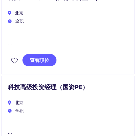
域优质客户资源。
北京
全职
作为科技组VP/ED，你将主导中后期科技企业融资项目
执行及客户开拓，深度参与项目策略制定、交易推进及
查看职位
投资人沟通。
团队重点覆盖硬科技、企业服务、产业科技等方向，希
望引入具备大型项目经验的优秀人才，共同拓展科技领
科技高级投资经理（国资PE）
域优质客户资源。
北京
全职