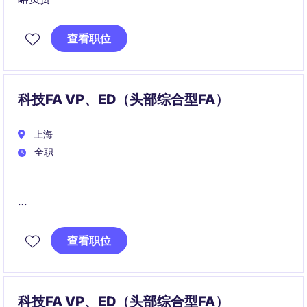
查看职位
科技FA VP、ED（头部综合型FA）
上海
全职
作为科技组VP/ED，你将主导中后期科技企业融资项目
执行及客户开拓，深度参与项目策略制定、交易推进及
查看职位
投资人沟通。
团队重点覆盖硬科技、企业服务、产业科技等方向，希
望引入具备大型项目经验的优秀人才，共同拓展科技领
科技FA VP、ED（头部综合型FA）