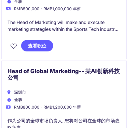
全职
RMB800,000 - RMB1,000,000 年薪
The Head of Marketing will make and execute
marketing strategies within the Sports Tech industry
to drive growth and brand recognition. This role
requires a strong understanding of marketing trends
查看职位
and the ability to manage campaigns effectively.
Head of Global Marketing-- 某AI创新科技
公司
深圳市
全职
RMB800,000 - RMB1,200,000 年薪
作为公司的全球市场负责人, 您将对公司在全球的市场战
略负责