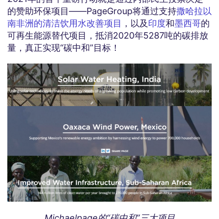
的赞助环保项目——PageGroup将通过支持
撒哈拉以
南非洲的清洁饮用水改善项目
，以及
印度
和
墨西哥
的
可再生能源替代项目，抵消2020年5287吨的碳排放
量，真正实现“碳中和”目标！
Michaelpage的“碳中和”三大项目