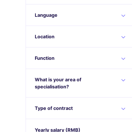
Language
Location
Function
What is your area of
specialisation?
Type of contract
Yearly salary
(RMB)
Expand / collapse