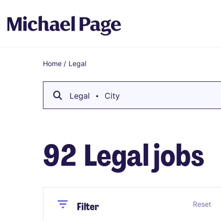
Home
/
Legal
Breadcrumb
Legal
City
92
Legal jobs
Close
Close
Reset
Filter