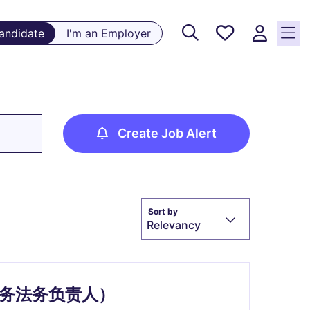
Saved
Candidate
I'm an Employer
Jobs, 0
currently
saved
jobs
Create Job Alert
Sort by
Relevancy
l（全球业务法务负责人）