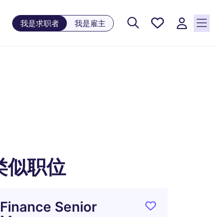
保存工
我是求职者
我是雇主
作, 0
个已保
存的职
位
类似职位
Finance Senior