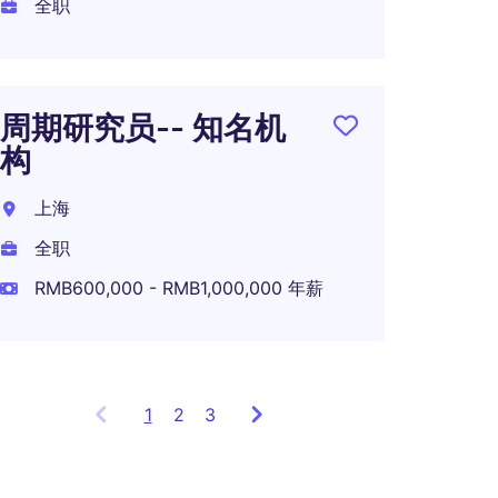
全职
双币P
析师
周期研究员-- 知名机
健康
构
上海
上海
全职
全职
RMB600,000 - RMB1,000,000 年薪
1
Showing
2
3
items
1
to