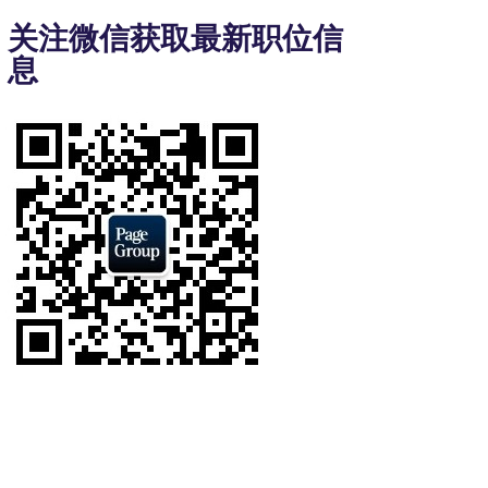
3
关注微信获取最新职位信
of
息
7