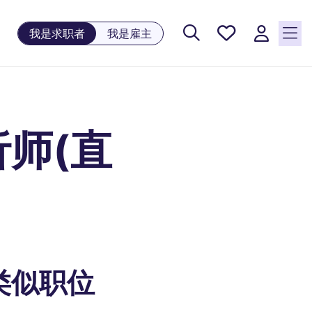
保存工
我是求职者
我是雇主
作, 0
个已保
存的职
位
师(直
类似职位