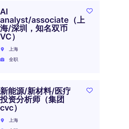
AI
投资经
analyst/associate（上
某美
海/深圳，知名双币
上海
VC）
全职
上海
全职
投后
理-
新能源/新材料/医疗
资基
投资分析师（集团
上海
cvc）
全职
上海