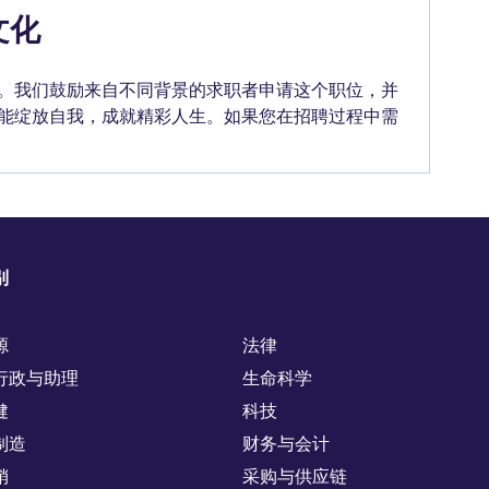
文化
。我们鼓励来自不同背景的求职者申请这个职位，并
能绽放自我，成就精彩人生。如果您在招聘过程中需
别
源
法律
行政与助理
生命科学
健
科技
制造
财务与会计
销
采购与供应链