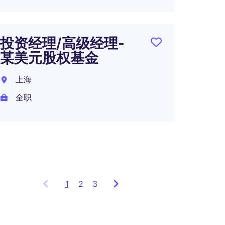
投资经理/高级经理-
知名
某美元股权基金
投资
总监
上海
学仪
全职
上海
全职
1
Showing
2
3
items
1
to