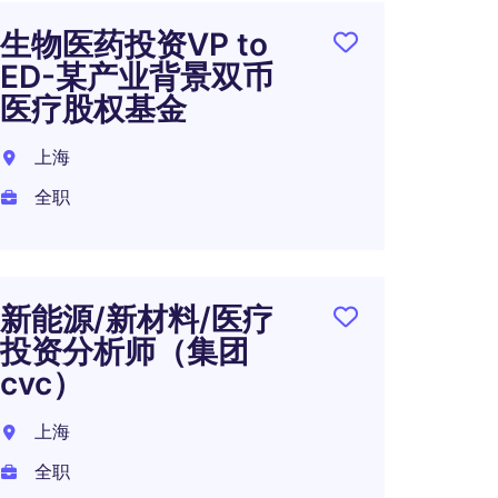
生物医药投资VP to
人民
ED-某产业背景双币
系总
医疗股权基金
金
上海
上海
全职
全职
新能源/新材料/医疗
外资
投资分析师（集团
招投
cvc）
资)
上海
上海
全职
全职