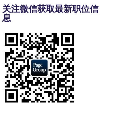
3
关注微信获取最新职位信
of
息
7