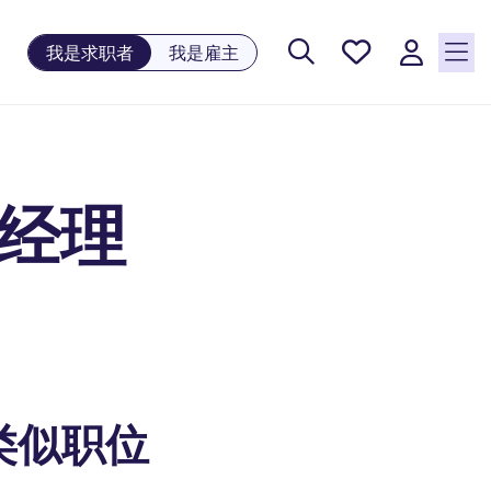
保存工
我是求职者
我是雇主
作, 0
个已保
存的职
位
资经理
类似职位