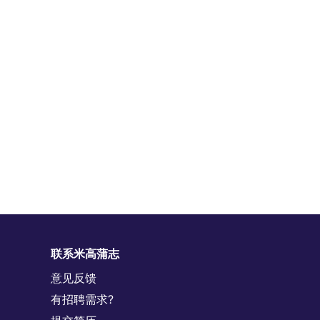
联系米高蒲志
意见反馈
有招聘需求?