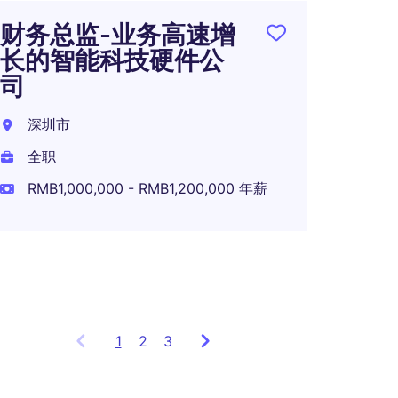
财务总监-业务高速增
长的智能科技硬件公
司
500
体上市
深圳市
析经
全职
深圳
RMB1,000,000 - RMB1,200,000 年薪
全职
RMB50
1
Showing
2
3
items
1