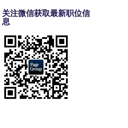
to
3
关注微信获取最新职位信
of
息
9