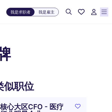
保存工
我是求职者
我是雇主
作, 0
个已保
存的职
位
牌
类似职位
核心大区CFO - 医疗
总裁