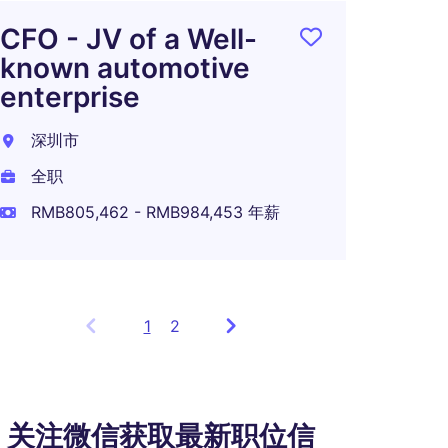
外派
知名
CFO - JV of a Well-
known automotive
Intern
enterprise
全职
深圳市
全职
RMB805,462 - RMB984,453 年薪
1
Showing
2
items
1
to
3
关注微信获取最新职位信
of