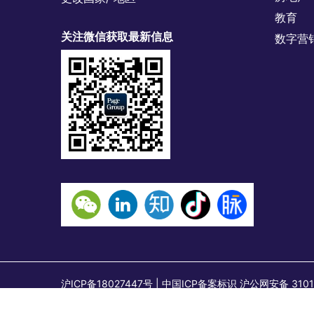
教育
关注微信获取最新信息
数字营
沪ICP备18027447号 | 中国ICP备案标识 沪公网安备
上海市石门一路288号兴业太古汇二座18层，邮编：2000