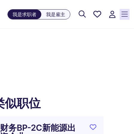
保存工
我是求职者
我是雇主
作, 0
个已保
存的职
位
类似职位
财务BP-2C新能源出
明星