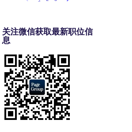
items
1
to
3
关注微信获取最新职位信
of
息
8