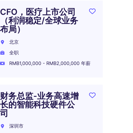
CFO，医疗上市公司
高端
（利润稳定/全球业务
业集团 
布局）
东莞
北京
全职
全职
RMB2,
RMB1,000,000 - RMB2,000,000 年薪
财务总
财务总监-业务高速增
科技
长的智能科技硬件公
深圳
司
全职
深圳市
RMB80