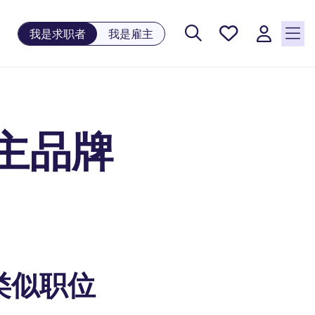
保存工
我是求职者
我是雇主
作, 0
个已保
存的职
位
自主品牌
类似职位