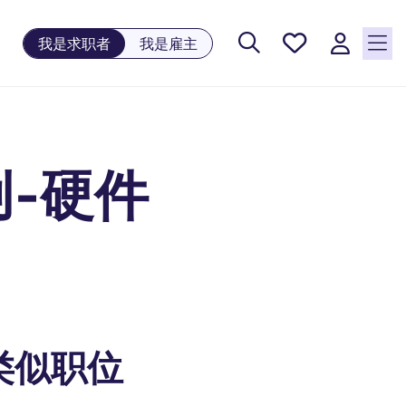
保存工
我是求职者
我是雇主
作, 0
个已保
存的职
位
-硬件
类似职位