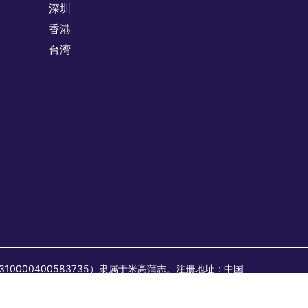
深圳
香港
台湾
：310000400583735）隶属于米高蒲志。注册地址：中国
6MA1FYB2513）隶属于米高蒲志。注册地址：中国上海市
其发布；所有临时/合同职位均由蒲志企业管理咨询发布或视为由