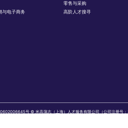
零售与采购
销与电子商务
高阶人才搜寻
 31010602006645号 © 米高蒲志（上海）人才服务有限公司（公司注册号
41。 米高蒲志(上海)企业管理咨询服务有限公司（公司注册号：9131010
：200041。 所有长期职位均由米高蒲志人才服务有限公司发布或视为由