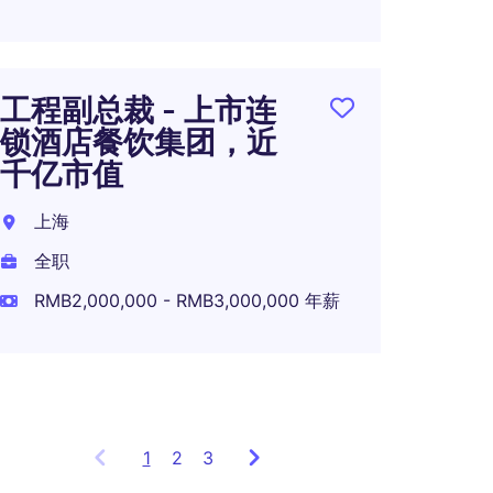
全职
RMB1,
工程副总裁 - 上市连
锁酒店餐饮集团，近
千亿市值
应用
电驱
上海
杭州
全职
全职
RMB2,000,000 - RMB3,000,000 年薪
RMB1,
1
Showing
2
3
items