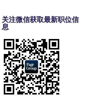
1
to
3
关注微信获取最新职位信
of
息
8