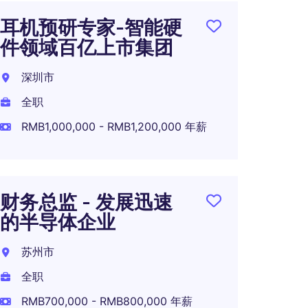
耳机预研专家-智能硬
全球应
件领域百亿上市集团
中资
务出
深圳市
上海
全职
全职
RMB1,000,000 - RMB1,200,000 年薪
RMB1,
财务总监 - 发展迅速
的半导体企业
软件
电驱
苏州市
司
全职
杭州
RMB700,000 - RMB800,000 年薪