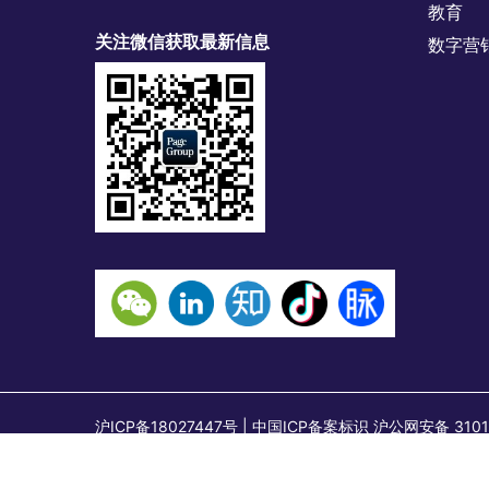
教育
关注微信获取最新信息
数字营
沪ICP备18027447号 | 中国ICP备案标识 沪公网安备
上海市石门一路288号兴业太古汇二座18层，邮编：2000
石门一路288号兴业太古汇二座1801-1802室，邮编