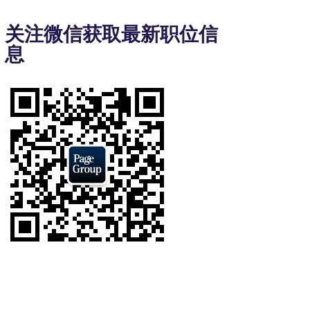
to
3
关注微信获取最新职位信
of
息
8