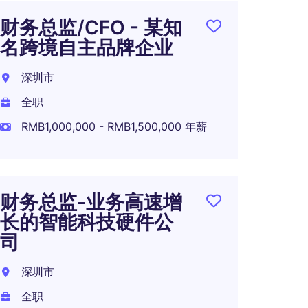
财务总监/CFO - 某知
财务总
名跨境自主品牌企业
科技
深圳市
深圳
全职
全职
RMB1,000,000 - RMB1,500,000 年薪
RMB80
财务总监-业务高速增
500
长的智能科技硬件公
-财务
司
深圳
深圳市
全职
全职