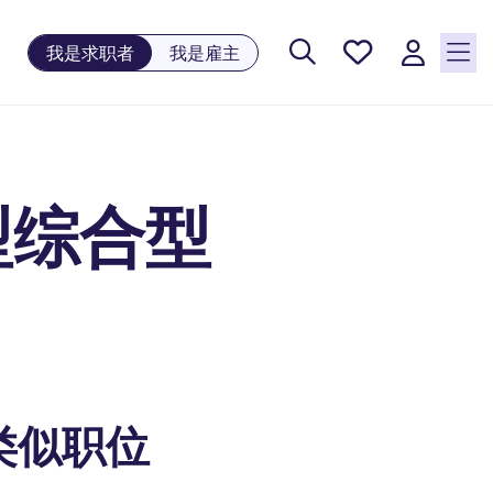
保存工
我是求职者
我是雇主
作, 0
个已保
存的职
位
型综合型
类似职位