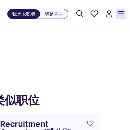
保存工
我是求职者
我是雇主
作, 0
个已保
存的职
位
类似职位
Recruitment