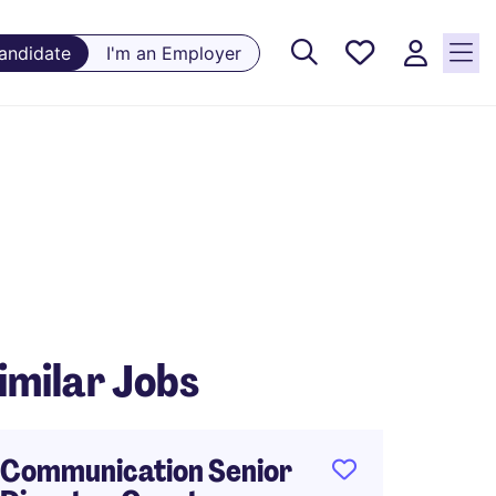
Saved
Candidate
I'm an Employer
Jobs, 0
currently
saved
jobs
imilar Jobs
Communication Senior
营销中