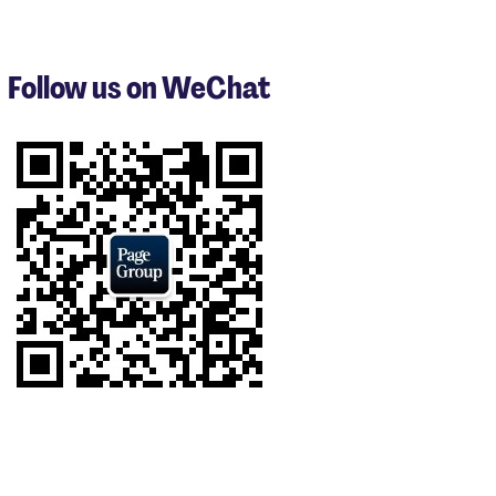
1
to
3
Follow us on WeChat
of
6