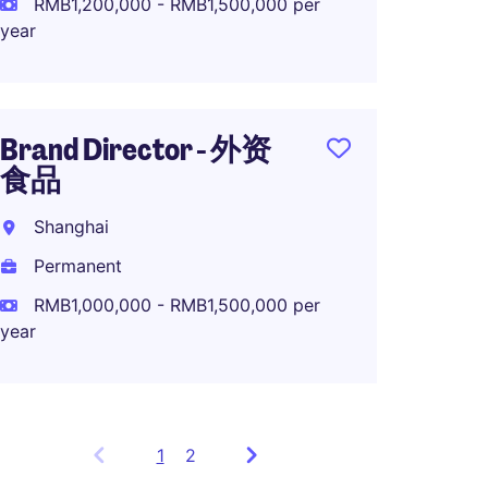
year
RMB1,200,000 - RMB1,500,000 per
year
Integr
Brand Director - 外资
Lead--
食品
Shang
Shanghai
Perma
Permanent
RMB70
RMB1,000,000 - RMB1,500,000 per
year
1
Showing
2
items