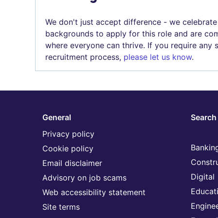
We don't just accept difference - we celebrate
backgrounds to apply for this role and are com
where everyone can thrive. If you require any
recruitment process,
please let us know
.
General
Search 
Privacy policy
Banking
Cookie policy
Constr
Email disclaimer
Digital
Advisory on job scams
Educat
Web accessibility statement
Engine
Site terms