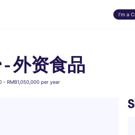
I'm a 
tor - 外资食品
 - RMB1,050,000 per year
S