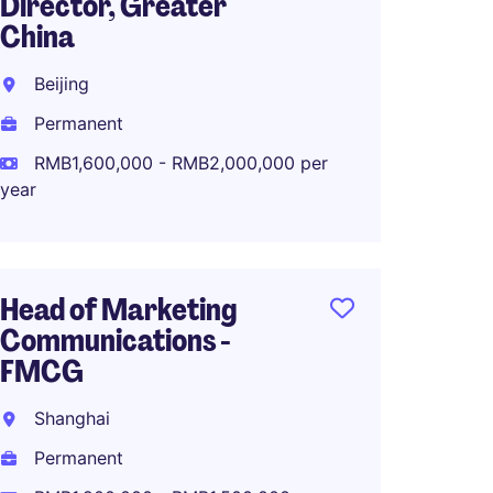
Director, Greater
21-2
China
Shang
Beijing
Perma
Permanent
RMB1,5
year
RMB1,600,000 - RMB2,000,000 per
year
Head o
Head of Marketing
Produc
Communications -
Produc
FMCG
Shang
Shanghai
Perma
Permanent
RMB1,0