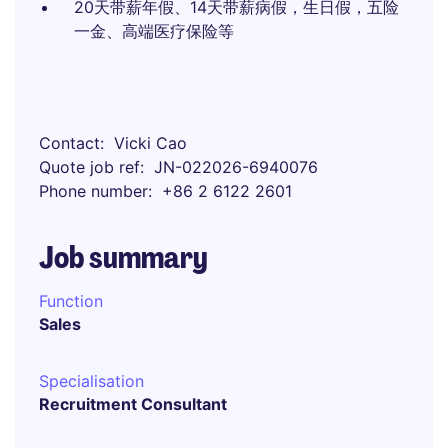
20天带薪年假、14天带薪病假，生日假，五险
一金、高端医疗保险等
Contact
Vicki Cao
Quote job ref
JN-022026-6940076
Phone number
+86 2 6122 2601
Job summary
Function
Sales
Specialisation
Recruitment Consultant