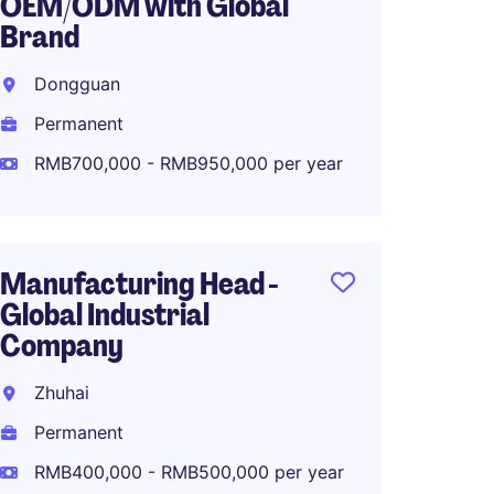
OEM/ODM with Global
Group 
Brand
Motor
Gener
Dongguan
Shenz
Permanent
Perma
RMB700,000 - RMB950,000 per year
RMB80
Manufacturing Head -
Global Industrial
Company
Zhuhai
Permanent
RMB400,000 - RMB500,000 per year