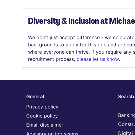
Diversity & Inclusion at Micha
We don't just accept difference - we celebrate
backgrounds to apply for this role and are com
where everyone can thrive. If you require any
recruitment process,
please let us know
.
General
Search 
Privacy policy
Banking
Cookie policy
Constr
Email disclaimer
Digital
Advisory on job scams