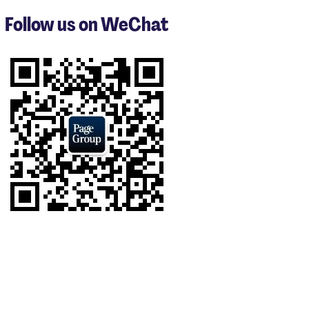
3
Follow us on WeChat
of
4