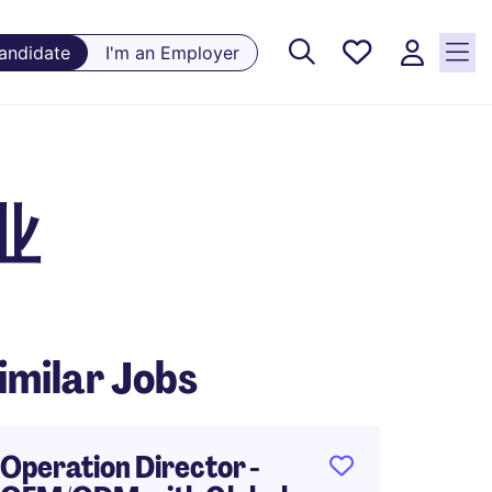
Saved
Candidate
I'm an Employer
Jobs, 0
currently
saved
jobs
业
imilar Jobs
Operation Director -
Plant 