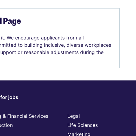
el Page
 it. We encourage applicants from all
mitted to building inclusive, diverse workplaces
 support or reasonable adjustments during the
for jobs
 & Financial Services
Legal
uction
Life Sciences
Marketing