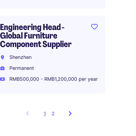
Engineering Head -
Global Furniture
Component Supplier
Shenzhen
Permanent
RMB500,000 - RMB1,200,000 per year
1
Showing
2
items
1
to