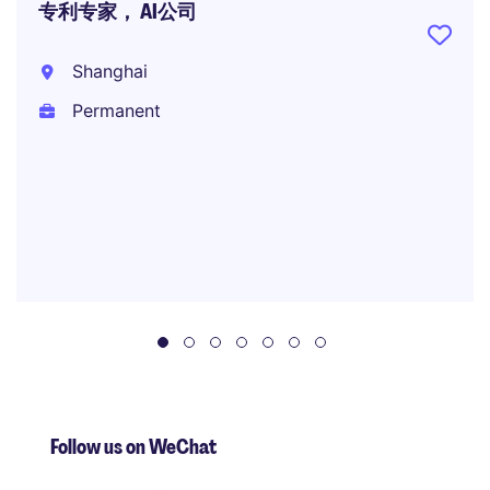
专利专家， AI公司
Shanghai
Permanent
Follow us on WeChat