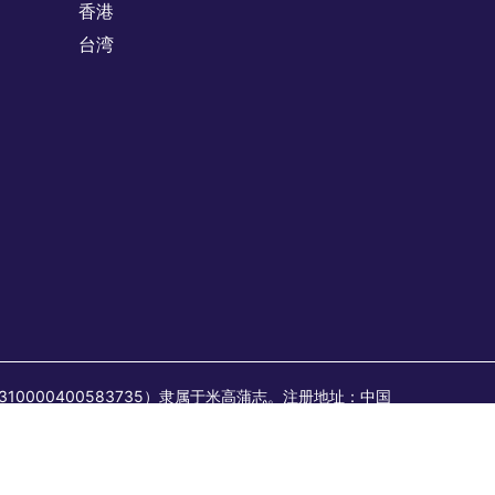
香港
台湾
：310000400583735）隶属于米高蒲志。注册地址：中国
6MA1FYB2513）隶属于米高蒲志。注册地址：中国上海市
其发布；所有临时/合同职位均由蒲志企业管理咨询发布或视为由