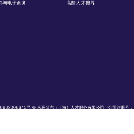
销与电子商务
高阶人才搜寻
 31010602006645号 © 米高蒲志（上海）人才服务有限公司（公司注册号
41。 米高蒲志(上海)企业管理咨询服务有限公司（公司注册号：9131010
：200041。 所有长期职位均由米高蒲志人才服务有限公司发布或视为由