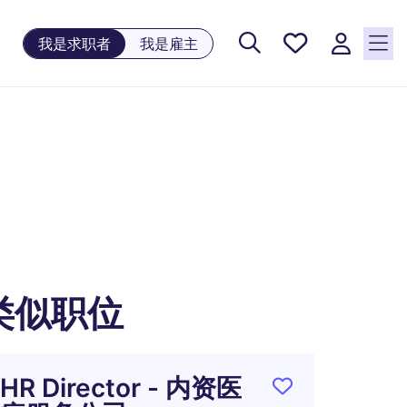
保存工
我是求职者
我是雇主
作, 0
个已保
存的职
位
类似职位
HR Director - 内资医
本土科