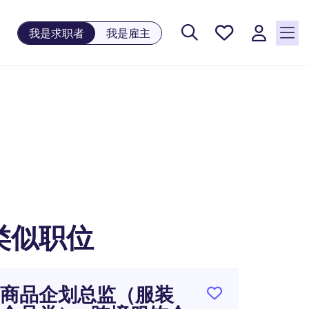
保存工
我是求职者
我是雇主
作, 0
个已保
存的职
位
类似职位
商品企划总监（服装
海外商