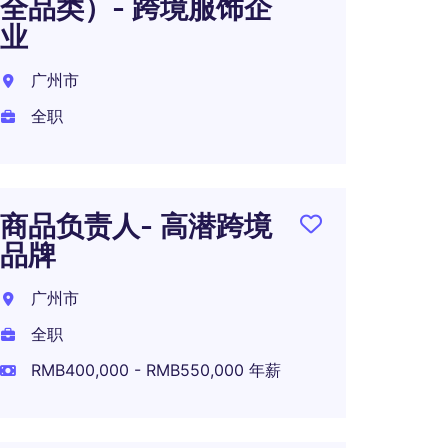
全品类）- 跨境服饰企
售集
业
Intern
广州市
全职
全职
RMB70
商品负责人- 高潜跨境
知名
品牌
品总
广州市
广州
全职
全职
RMB400,000 - RMB550,000 年薪