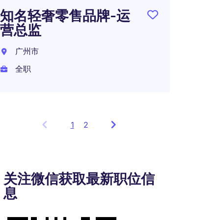
智能设
知名轻奢零售品牌-运
略财
营总监
深圳
广州市
全职
全职
1
Showing
2
items
1
to
3
关注微信获取最新职位信
of
息
6