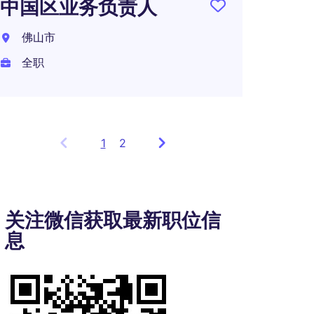
中国区业务负责人
佛山市
全职
1
Showing
2
items
1
to
3
关注微信获取最新职位信
of
息
5