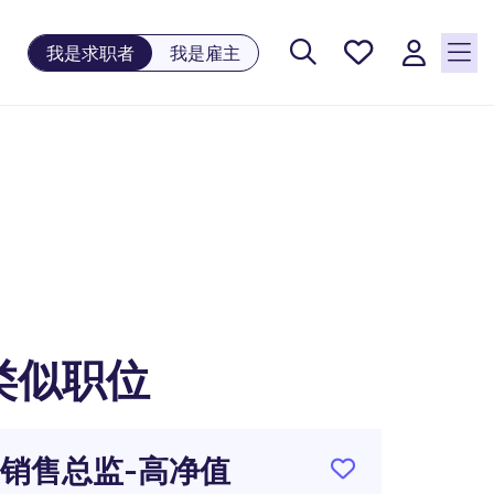
保存工
我是求职者
我是雇主
作, 0
个已保
存的职
位
类似职位
销售总监-高净值
品牌