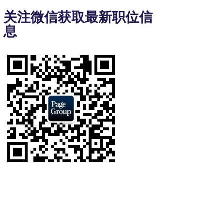
3
关注微信获取最新职位信
of
息
7