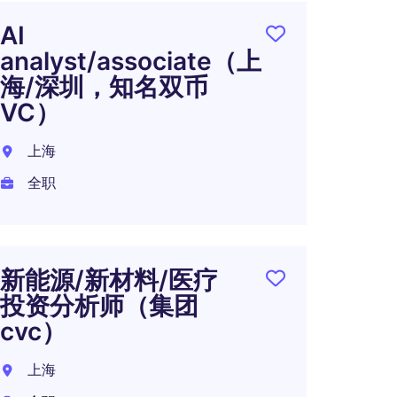
AI
投资经
analyst/associate（上
某美
海/深圳，知名双币
上海
VC）
全职
上海
全职
投后
理-
新能源/新材料/医疗
资基
投资分析师（集团
上海
cvc）
全职
上海