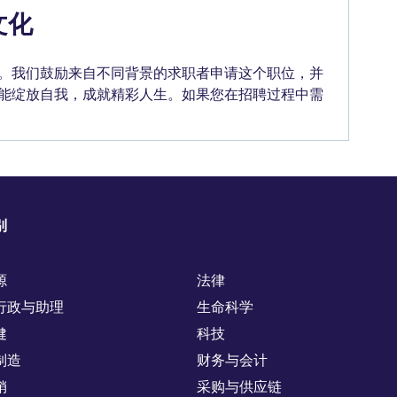
文化
。我们鼓励来自不同背景的求职者申请这个职位，并
能绽放自我，成就精彩人生。如果您在招聘过程中需
别
源
法律
行政与助理
生命科学
健
科技
制造
财务与会计
销
采购与供应链