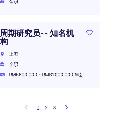
全职
双币P
析师
周期研究员-- 知名机
健康
构
上海
上海
全职
全职
RMB600,000 - RMB1,000,000 年薪
1
Showing
2
3
items
1
to