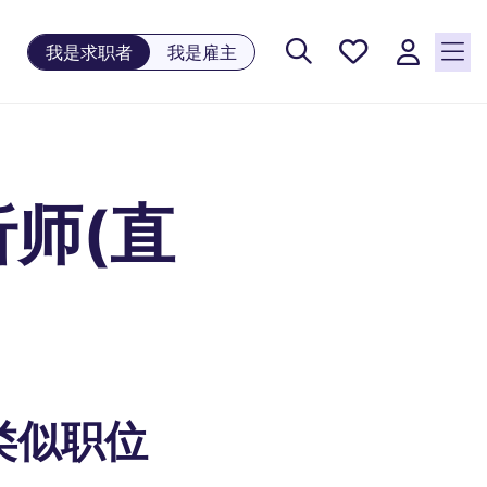
保存工
我是求职者
我是雇主
作, 0
个已保
存的职
位
师(直
类似职位