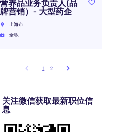
营养品业务负责人(品
牌营销）- 大型药企
上海市
全职
1
Showing
2
items
1
to
3
关注微信获取最新职位信
of
息
4