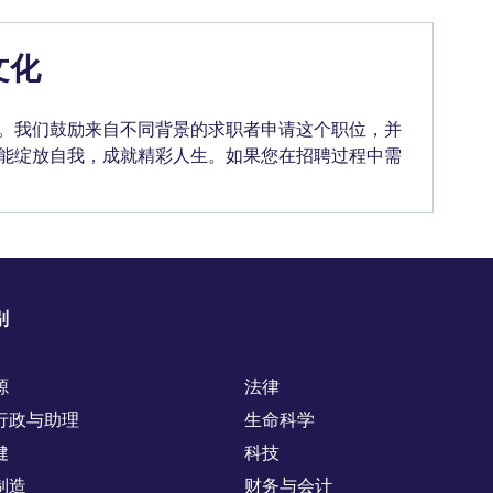
文化
。我们鼓励来自不同背景的求职者申请这个职位，并
能绽放自我，成就精彩人生。如果您在招聘过程中需
别
源
法律
行政与助理
生命科学
健
科技
制造
财务与会计