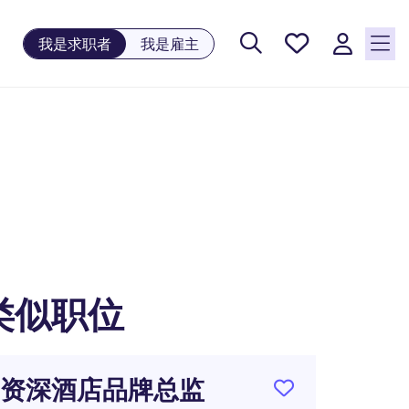
保存工
我是求职者
我是雇主
作, 0
个已保
存的职
位
类似职位
资深酒店品牌总监
品牌整