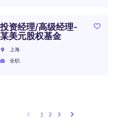
投资经理/高级经理-
知名
某美元股权基金
投资
总监
上海
学仪
全职
上海
全职
1
Showing
2
3
items
1
to