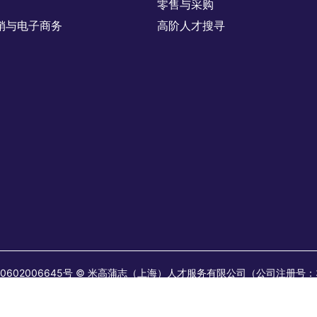
零售与采购
销与电子商务
高阶人才搜寻
 31010602006645号 © 米高蒲志（上海）人才服务有限公司（公司注册号
41。 米高蒲志(上海)企业管理咨询服务有限公司（公司注册号：9131010
：200041。 所有长期职位均由米高蒲志人才服务有限公司发布或视为由