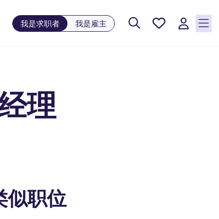
保存工
我是求职者
我是雇主
作, 0
个已保
存的职
位
资经理
类似职位