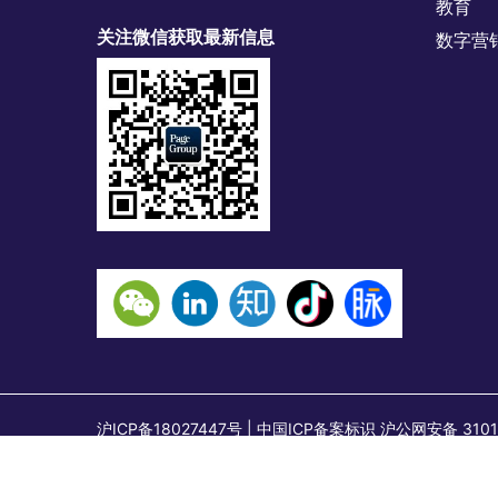
教育
关注微信获取最新信息
数字营
沪ICP备18027447号 | 中国ICP备案标识 沪公网安备
上海市石门一路288号兴业太古汇二座18层，邮编：2000
石门一路288号兴业太古汇二座1801-1802室，邮编