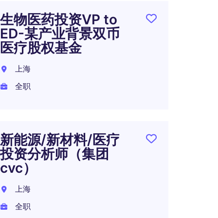
生物医药投资VP to
人民
ED-某产业背景双币
系总
医疗股权基金
金
上海
上海
全职
全职
新能源/新材料/医疗
外资
投资分析师（集团
招投
cvc）
资)
上海
上海
全职
全职