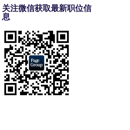
3
关注微信获取最新职位信
of
息
7