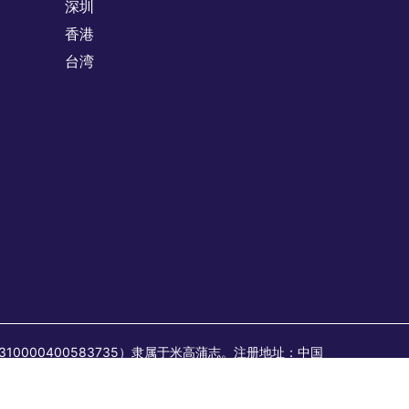
深圳
香港
台湾
：310000400583735）隶属于米高蒲志。注册地址：中国
6MA1FYB2513）隶属于米高蒲志。注册地址：中国上海市
其发布；所有临时/合同职位均由蒲志企业管理咨询发布或视为由