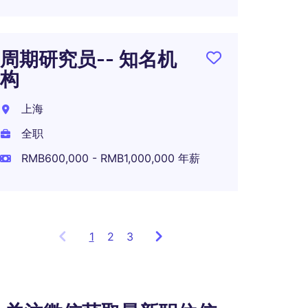
外资
周期研究员-- 知名机
招投
构
资)
上海
上海
全职
全职
RMB600,000 - RMB1,000,000 年薪
1
Showing
2
3
items
1
to
3