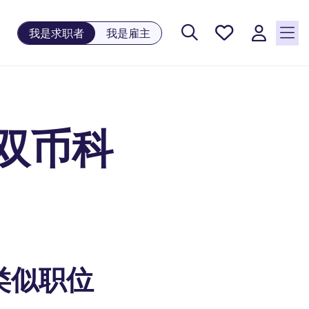
保存工
我是求职者
我是雇主
作, 0
个已保
存的职
位
双币科
类似职位