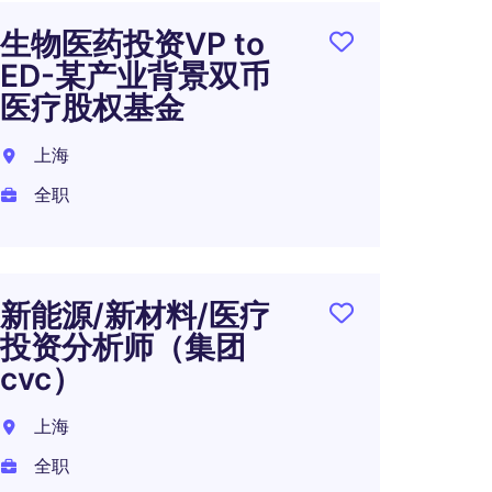
生物医药投资VP to
投资经
ED-某产业背景双币
某美
医疗股权基金
上海
上海
全职
全职
范硬
新能源/新材料/医疗
MD-
投资分析师（集团
金
cvc）
上海
上海
全职
全职