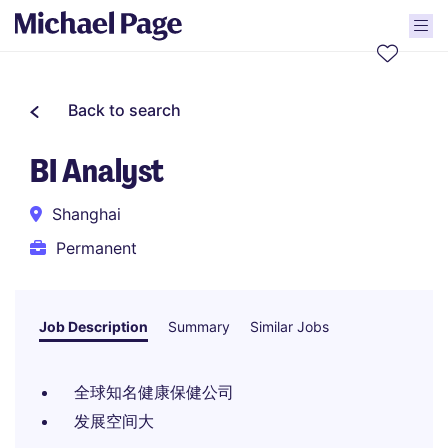
Back to search
BI Analyst
Shanghai
Permanent
Job Description
Summary
Similar Jobs
全球知名健康保健公司
发展空间大