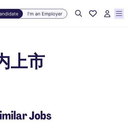
Saved
Candidate
I'm an Employer
Jobs, 0
currently
saved
jobs
内上市
imilar Jobs