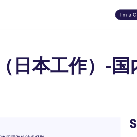
I'm a 
（日本工作）-国
S