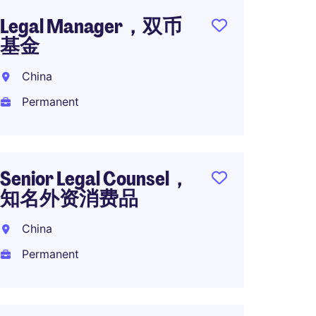
Legal Manager，双币
Legal 
基金
MA/PE
China
Shang
Permanent
Perma
Senior Legal Counsel，
投资
知名外资消费品
Shenz
China
Perma
Permanent
Direct