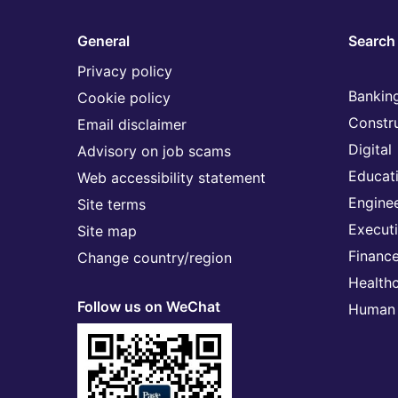
General
Search 
Privacy policy
Banking
Cookie policy
Constr
Email disclaimer
Digital
Advisory on job scams
Educat
Web accessibility statement
Engine
Site terms
Execut
Site map
Financ
Change country/region
Health
Follow us on WeChat
Human 