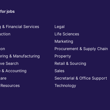
for jobs
 & Financial Services
Legal
uction
Life Sciences
Marketing
ion
Procurement & Supply Chain
ering & Manufacturing
Property
ive Search
Retail & Sourcing
e & Accounting
Sales
care
Secretarial & Office Support
Resources
Technology