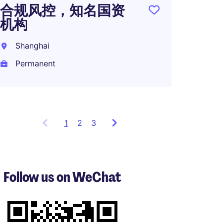
合规风控，知名国资
(H/F) -
机构
Subsa
Shanghai
Intern
Permanent
Perma
1
Showing
2
3
items
1
to
3
Follow us on WeChat
of
9